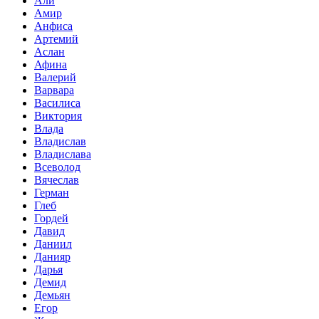
Али
Амир
Анфиса
Артемий
Аслан
Афина
Валерий
Варвара
Василиса
Виктория
Влада
Владислав
Владислава
Всеволод
Вячеслав
Герман
Глеб
Гордей
Давид
Даниил
Данияр
Дарья
Демид
Демьян
Егор