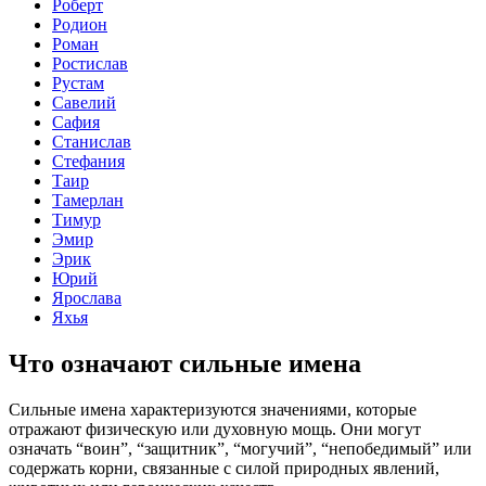
Роберт
Родион
Роман
Ростислав
Рустам
Савелий
Сафия
Станислав
Стефания
Таир
Тамерлан
Тимур
Эмир
Эрик
Юрий
Ярослава
Яхья
Что означают сильные имена
Сильные имена характеризуются значениями, которые
отражают физическую или духовную мощь. Они могут
означать “воин”, “защитник”, “могучий”, “непобедимый” или
содержать корни, связанные с силой природных явлений,