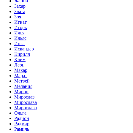
Жанна
Захар
Злата
Зоя
Игнат
Игорь
Илья
Ильяс
Инга
Искандер
Кирилл
Клим
Леон
Макар
Марат
Матвей
Мелания
Мирон
Мирослав
Мирослава
Мирослава
Ольга
Радион
Радмир
Рамиль