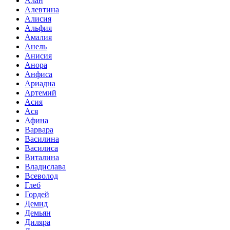
Алан
Алевтина
Алисия
Альфия
Амалия
Анель
Анисия
Анора
Анфиса
Ариадна
Артемий
Асия
Ася
Афина
Варвара
Василина
Василиса
Виталина
Владислава
Всеволод
Глеб
Гордей
Демид
Демьян
Диляра