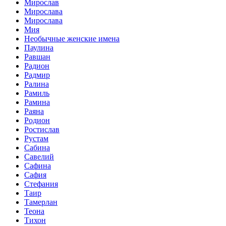
Мирослав
Мирослава
Мирослава
Мия
Необычные женские имена
Паулина
Равшан
Радион
Радмир
Ралина
Рамиль
Рамина
Раяна
Родион
Ростислав
Рустам
Сабина
Савелий
Сафина
Сафия
Стефания
Таир
Тамерлан
Теона
Тихон