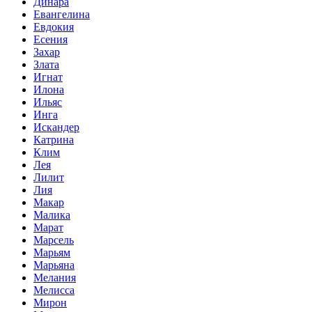
Динара
Евангелина
Евдокия
Есения
Захар
Злата
Игнат
Илона
Ильяс
Инга
Искандер
Катрина
Клим
Лея
Лилит
Лия
Макар
Малика
Марат
Марсель
Марьям
Марьяна
Мелания
Мелисса
Мирон