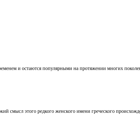
ременем и остаются популярными на протяжении многих поколен
окий смысл этого редкого женского имени греческого происхож