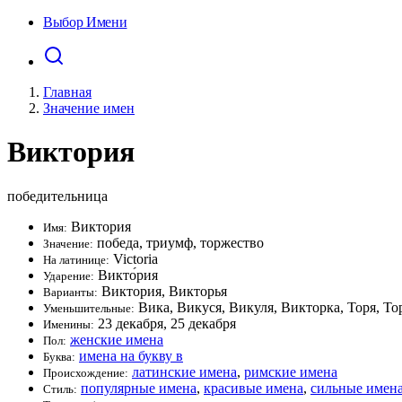
Выбор Имени
Главная
Значение имен
Виктория
победительница
Виктория
Имя:
победа, триумф, торжество
Значение:
Victoria
На латинице:
Викто́рия
Ударение:
Виктория, Викторья
Варианты:
Вика, Викуся, Викуля, Викторка, Торя, То
Уменьшительные:
23 декабря, 25 декабря
Именины:
женские имена
Пол:
имена на букву в
Буква:
латинские имена
,
римские имена
Происхождение:
популярные имена
,
красивые имена
,
сильные имен
Стиль: