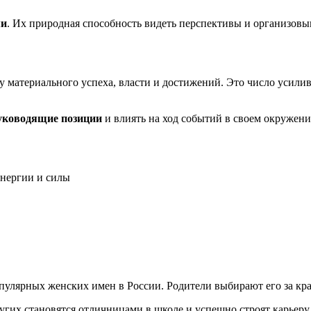
ми
. Их природная способность видеть перспективы и организовы
материального успеха, власти и достижений. Это число усилив
уководящие позиции
и влиять на ход событий в своем окружени
нергии и силы
пулярных женских имен в России. Родители выбирают его за кра
угих становятся отличницами в школе и успешно строят карьеру