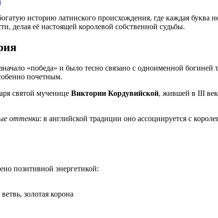
а
огатую историю латинского происхождения, где каждая буква нес
ти, делая её настоящей королевой собственной судьбы.
рия
значало «победа» и было тесно связано с одноименной богиней т
собенно почетным.
даря святой мученице
Виктории Кордувийской
, жившей в III ве
ные оттенки
: в английской традиции оно ассоциируется с корол
но позитивной энергетикой:
 ветвь, золотая корона