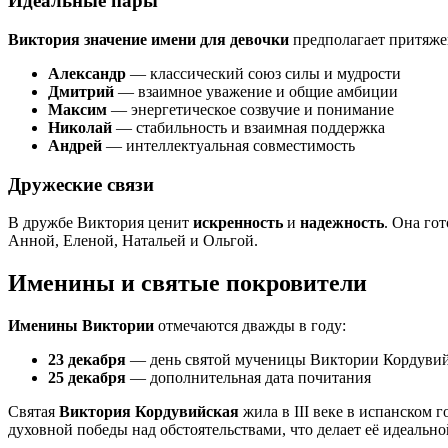
Идеальные пары
Виктория значение имени для девочки
предполагает притяже
Александр
— классический союз силы и мудрости
Дмитрий
— взаимное уважение и общие амбиции
Максим
— энергетическое созвучие и понимание
Николай
— стабильность и взаимная поддержка
Андрей
— интеллектуальная совместимость
Дружеские связи
В дружбе Виктория ценит
искренность
и
надежность
. Она го
Анной, Еленой, Натальей и Ольгой.
Именины и святые покровители
Именины Виктории
отмечаются дважды в году:
23 декабря
— день святой мученицы Виктории Кордуви
25 декабря
— дополнительная дата почитания
Святая
Виктория Кордувийская
жила в III веке в испанском 
духовной победы над обстоятельствами, что делает её идеальн