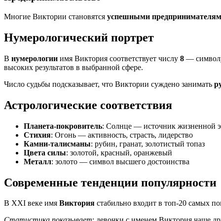
Многие Виктории становятся
успешными предпринимателя
Нумерологический портрет
В
нумерологии
имя Виктория соответствует числу
8
— символу 
высоких результатов в выбранной сфере.
Число судьбы подсказывает, что Виктории суждено занимать
р
Астрологические соответствия
Планета-покровитель
: Солнце — источник жизненной э
Стихия
: Огонь — активность, страсть, лидерство
Камни-талисманы
: рубин, гранат, золотистый топаз
Цвета силы
: золотой, красный, оранжевый
Металл
: золото — символ высшего достоинства
Современные тенденции популярности
В XXI веке имя
Виктория
стабильно входит в топ-20 самых по
Статистика показывает
: девочки с именем Виктория чаще др