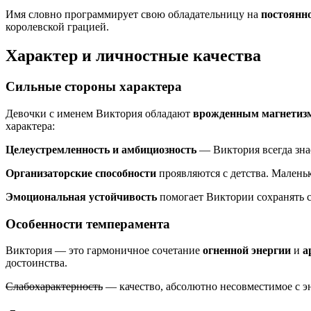
Имя словно программирует свою обладательницу на
постоянно
королевской грацией.
Характер и личностные качества
Сильные стороны характера
Девочки с именем Виктория обладают
врожденным магнетиз
характера:
Целеустремленность и амбициозность
— Виктория всегда знае
Организаторские способности
проявляются с детства. Малень
Эмоциональная устойчивость
помогает Виктории сохранять с
Особенности темперамента
Виктория — это гармоничное сочетание
огненной энергии
и
а
достоинства.
Слабохарактерность
— качество, абсолютно несовместимое с э