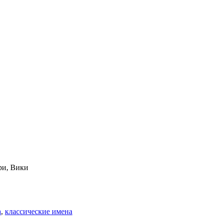
ри, Вики
а
,
классические имена