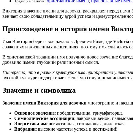
христианские имена
,
православные имен
Традиция/религия:
Виктория значение имени для девочки раскрывает перед нами б
венчает свою обладательницу аурой успеха и целеустремленнос
Происхождение и история имени Викто
Имя Виктория берет свое начало в Древнем Риме, где
Victoria
о
сражениях и жизненных испытаниях, поэтому имя считалось о
В христианской традиции имя получило новое звучание благо
добавило имени глубокий религиозный смысл.
Интересно, что в разных культурах имя приобретало уникаль
русской культуре подчеркивает женскую силу и независимость.
Значение и символика
Значение имени Виктория для девочки
многогранно и насыще
Основное значение
: победительница, триумфаторша
Символические ассоциации
: лавровый венок, пальмовая
Энергетика имени
: активная, созидающая, лидерская
Вибрации
: высокие частоты успеха и достижений