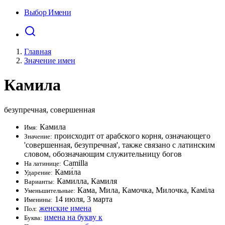
Выбор Имени
Главная
Значение имен
Камила
безупречная, совершенная
Камила
Имя:
происходит от арабского корня, означающего
Значение:
'совершенная, безупречная', также связано с латинским
словом, обозначающим служительницу богов
Camilla
На латинице:
Ками́ла
Ударение:
Камилла, Камиля
Варианты:
Кама, Мила, Камочка, Милочка, Каміла
Уменьшительные:
14 июля, 3 марта
Именины:
женские имена
Пол:
имена на букву к
Буква: