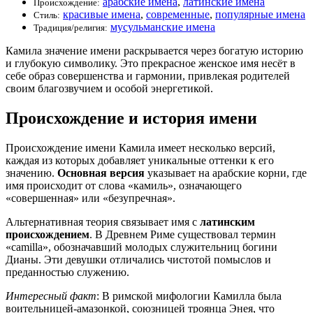
арабские имена
,
латинские имена
Происхождение:
красивые имена
,
современные
,
популярные имена
Стиль:
мусульманские имена
Традиция/религия:
Камила значение имени раскрывается через богатую историю
и глубокую символику. Это прекрасное женское имя несёт в
себе образ совершенства и гармонии, привлекая родителей
своим благозвучием и особой энергетикой.
Происхождение и история имени
Происхождение имени Камила имеет несколько версий,
каждая из которых добавляет уникальные оттенки к его
значению.
Основная версия
указывает на арабские корни, где
имя происходит от слова «камиль», означающего
«совершенная» или «безупречная».
Альтернативная теория связывает имя с
латинским
происхождением
. В Древнем Риме существовал термин
«camilla», обозначавший молодых служительниц богини
Дианы. Эти девушки отличались чистотой помыслов и
преданностью служению.
Интересный факт
: В римской мифологии Камилла была
воительницей-амазонкой, союзницей троянца Энея, что