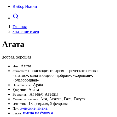
Выбор Имени
Главная
Значение имен
Агата
добрая, хорошая
Агата
Имя:
происходит от древнегреческого слова
Значение:
«агатос», означающего «добрая», «хорошая»,
«благородная»
Agata
На латинице:
Ага́та
Ударение:
Агафья, Агафия
Варианты:
Ага, Агатка, Гата, Гатуся
Уменьшительные:
18 февраля, 5 февраля
Именины:
женские имена
Пол:
имена на букву а
Буква: