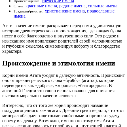
греческие имена
Происхождение:
красивые имена
,
редкие имена
,
сильные имена
Стиль:
христианские имена
,
православные
Традиция/религия:
имена
Агата значение имени раскрывает перед нами удивительную
историю древнегреческого происхождения, где каждая буква
несет в себе благородство и внутреннюю силу. Это редкое и
изысканное имя привлекает родителей своей мелодичностью
и глубоким смыслом, символизируя доброту и благородство
характера.
Происхождение и этимология имени
Корни имени Агата уходят в далекую античность. Происходит
оно от древнегреческого слова «ἀγαθός» (агатос), которое
переводится как «добрая», «хорошая», «благородная». В
античной Греции это слово использовалось для описания
высоких моральных качеств человека.
Интересно, что от того же корня происходит название
полудрагоценного камня агат. Древние греки верили, что этот
минерал обладает защитными свойствами и приносит удачу
своему владельцу. Возможно, именно поэтому имя Агата
всегда ассоциировалось с силой духа и внутренней красотой.