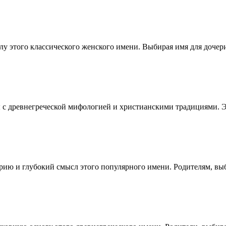
илу этого классического женского имени. Выбирая имя для доче
 с древнегреческой мифологией и христианскими традициями. Э
орию и глубокий смысл этого популярного имени. Родителям, в